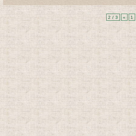
2 / 3
«
1