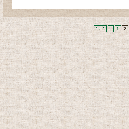
2 / 5
«
1
2