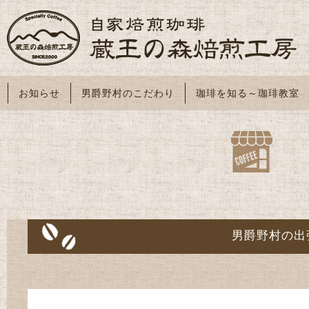
お知らせ
男爵野村のこだわり
珈琲を知る～珈琲教室
男爵野村の出