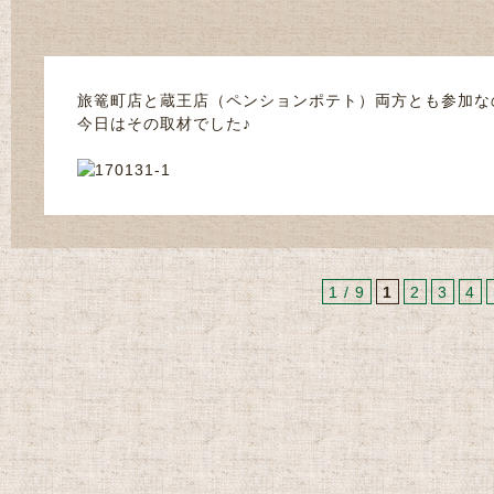
旅篭町店と蔵王店（ペンションポテト）両方とも参加な
今日はその取材でした♪
1 / 9
1
2
3
4