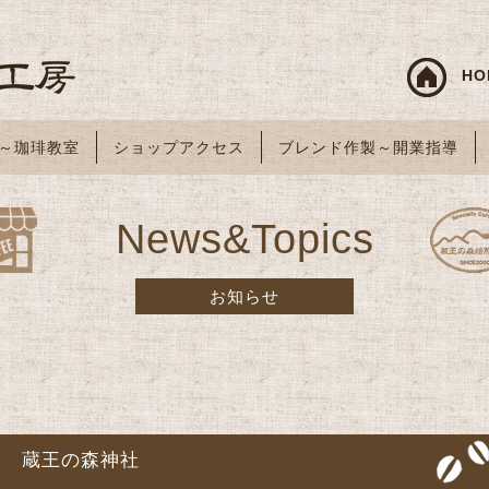
HO
～珈琲教室
ショップアクセス
ブレンド作製～開業指導
News&Topics
お知らせ
蔵王の森神社