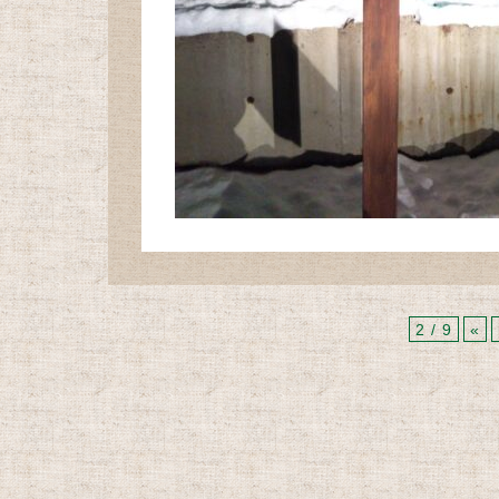
2 / 9
«