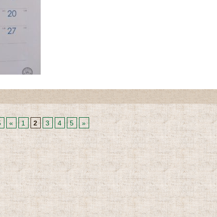
5
«
1
2
3
4
5
»