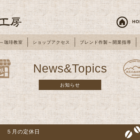
HO
～珈琲教室
ショップアクセス
ブレンド作製～開業指導
News&Topics
お知らせ
５月の定休日